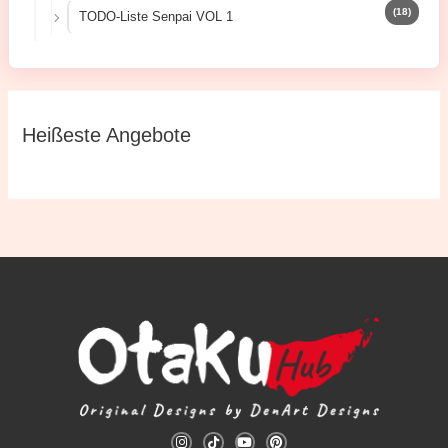
(18)
TODO-Liste Senpai VOL 1
Heißeste Angebote
I
T
Y
P