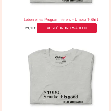
auf
der
Produkts
Leben eines Programmierers – Unisex T-Shirt
gewählt
29,90
€
AUSFÜHRUNG WÄHLEN
werden
Dieses
Produkt
weist
mehrere
Variante
auf.
Die
Optionen
können
auf
der