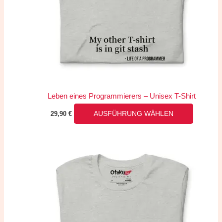
auf.
Die
Optionen
können
auf
der
Produkts
Leben eines Programmierers – Unisex T-Shirt
gewählt
29,90
€
AUSFÜHRUNG WÄHLEN
werden
Dieses
Produkt
weist
mehrere
Variante
auf.