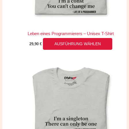
können
auf
der
Produkts
Leben eines Programmierers – Unisex T-Shirt
gewählt
29,90
€
AUSFÜHRUNG WÄHLEN
werden
Dieses
Produkt
weist
mehrere
Variante
auf.
Die
Optionen
können